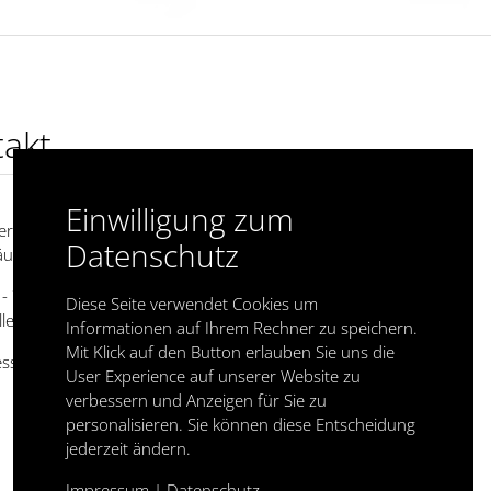
akt
Einwilligung zum
er kuberski
Datenschutz
user Str. 28
,
39110
Magdeburg
- 739 11 30
Diese Seite verwendet Cookies um
ller-kuberski@t-online.de
Informationen auf Ihrem Rechner zu speichern.
Mit Klick auf den Button erlauben Sie uns die
essum
|
Datenschutz
User Experience auf unserer Website zu
verbessern und Anzeigen für Sie zu
personalisieren. Sie können diese Entscheidung
jederzeit ändern.
Impressum
|
Datenschutz