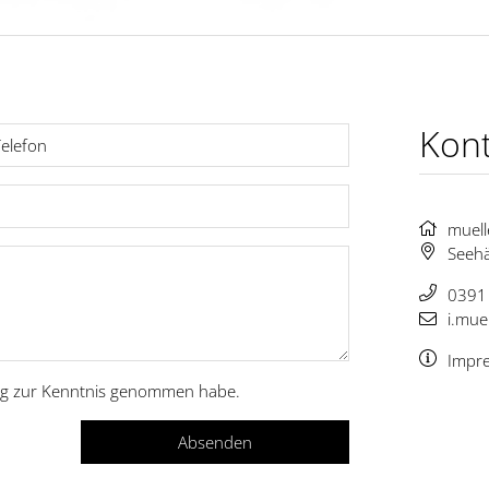
Kont
muell
Seehä
0391 
i.mue
Impr
ng
zur Kenntnis genommen habe.
Absenden